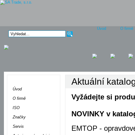
Úvod
O firmě
Aktuální katal
Menu
Úvod
Vyžádejte si produ
O firmě
ISO
NOVINKY v katalo
Značky
Servis
EMTOP - opravdové n