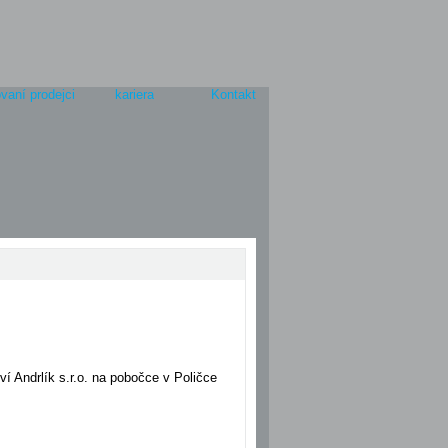
vaní prodejci
kariera
Kontakt
ví Andrlík s.r.o. na pobočce v Poličce