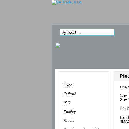
Před
Menu
Úvod
Dne 
O firmě
1. mí
2. mí
ISO
Předá
Značky
Pan K
Servis
[IMA