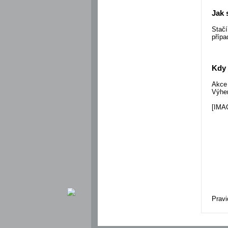
Jak 
Stačí
příp
Kdy 
Akce
Výhe
[IMA
Pravi