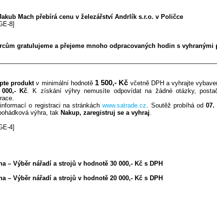
akub Mach přebírá cenu v železářství Andrlík s.r.o. v Poličce
GE-8]
rcům gratulujeme a přejeme mnoho odpracovaných hodin s vyhranými 
________________________________________________________________
1 500,- Kč
pte produkt
v minimální hodnotě
včetně DPH a vyhrajte vybaven
 000,- Kč
. K získání výhry nemusíte odpovídat na žádné otázky, post
trace.
informací o registraci na stránkách
www.satrade.cz
. Soutěž probíhá od
07.
pohádková výhra, tak
Nakup, zaregistruj se a vyhraj
.
GE-4]
na – Výběr nářadí a strojů v hodnotě 30 000,- Kč s DPH
na – Výběr nářadí a strojů v hodnotě 20 000,- Kč s DPH