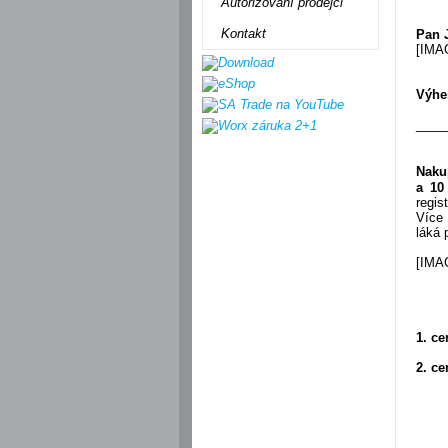
Autorizovaní prodejci
Kontakt
Pan J
[IMA
Výhe
____
Naku
a 10
regis
Více 
láká 
[IMA
1. ce
2. ce