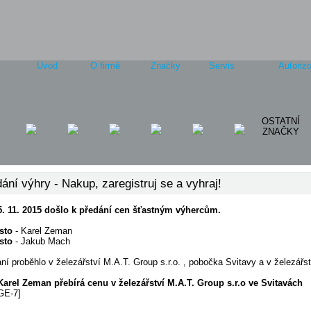
Úvod
O firmě
Značky
Servis
Autorizo
OSTATNÍ
ZNAČKY
ání výhry - Nakup, zaregistruj se a vyhraj!
5. 11. 2015 došlo k předání cen šťastným výhercům.
sto
- Karel Zeman
sto
- Jakub Mach
ní proběhlo v železářství M.A.T. Group s.r.o. , pobočka Svitavy a v železářst
arel Zeman přebírá cenu v železářství M.A.T. Group s.r.o ve Svitavách
GE-7]