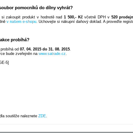
soubor pomocníků do dílny vyhrát?
 si zakoupit produkt v hodnotě nad
1 500,- Kč
včetně DPH v
520 prodej
adně
v našem e-shopu
. Uchovejte si nákupní daňový doklad. A proveďte regis
akce probíhá?
 probíhá od
07. 04. 2015 do 31. 08. 2015
.
rce bude zveřejněn na
www.satrade.cz
.
GE-5]
dla soutěže naleznete
ZDE
.