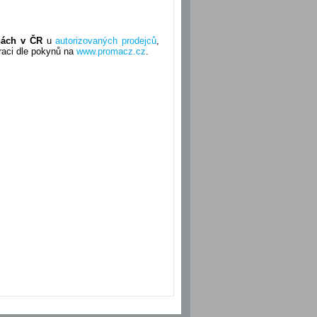
nách v ČR
u
autorizovaných prodejců
,
traci dle pokynů na
www.promacz.cz
.