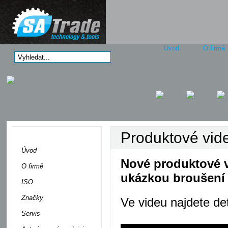
Úvod
O firmě
Produktové vi
Menu
Úvod
Nové produktové v
O firmě
ukázkou broušení
ISO
Značky
Ve videu najdete det
Servis