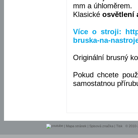
mm a úhloměrem.
Klasické
osvětlení
Více o stroji: ht
bruska-na-nastroj
Originální brusný k
Pokud chcete použ
samostatnou přírub
|
Mapa stránek
|
Spisová značka
|
Tisk
© 2010-20