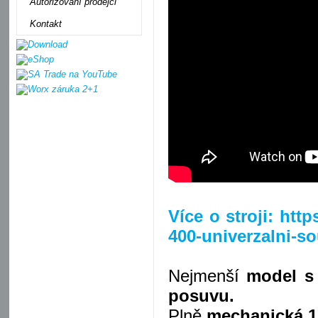
Autorizovaní prodejci
Kontakt
Více o stroji: ht
400-univerzalni-s
Nejmenší
model s
posuvu.
Plně
mechanická 1