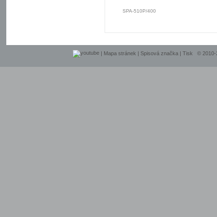
SPA-510P/400
|
Mapa stránek
|
Spisová značka
|
Tisk
© 2010-20