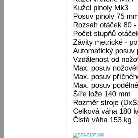
Kužel pinoly Mk3
Posuv pinoly 75 m
Rozsah otáček 80 - 
Počet stupňů otáče
Závity metrické - p
Automatický posuv 
Vzdálenost od nožo
Max. posuv nožové
Max. posuv příčné
Max. posuv podéln
Šíře lože 140 mm
Rozměr stroje (DxŠ
Celková váha 180 k
Čistá váha 153 kg