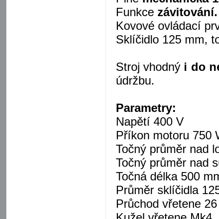
Funkce
závitování.
Kovové ovládací prv
Sklíčidlo 125 mm, 
Stroj vhodný
i do n
údržbu.
Parametry:
Napětí 400 V
Příkon motoru 750
Točný průměr nad 
Točný průměr nad 
Točná délka 500 m
Průměr sklíčidla 1
Průchod vřetene 2
Kužel vřetene Mk4