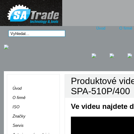
Úvod
O firmě
Produktové vid
Menu
Úvod
SPA-510P/400
O firmě
Ve videu najdete d
ISO
Značky
Servis