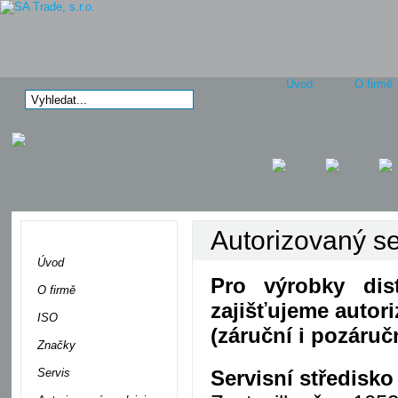
Úvod
O firmě
Autorizovaný se
Menu
Úvod
Pro výrobky dist
O firmě
zajišťujeme autori
ISO
(záruční i pozáruč
Značky
Servis
Servisní středisko